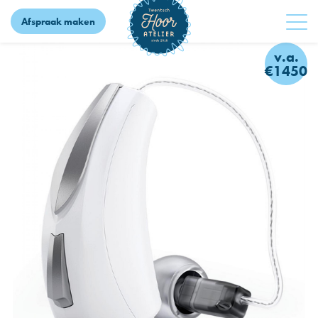
Afspraak maken
v.a.
€1450