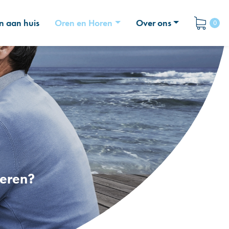
n aan huis
Oren en Horen
Over ons
0
deren?