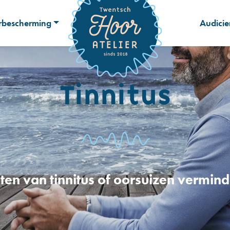
bescherming
Audicie
Tinnitus
ten van tinnitus of oorsuizen vermin