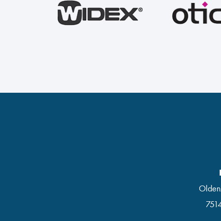
Olden
751