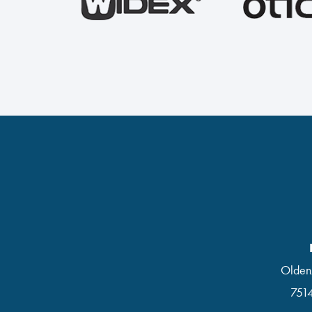
Olden
751