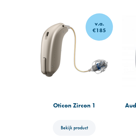
v.a.
€185
Oticon Zircon 1
Aud
Bekijk product