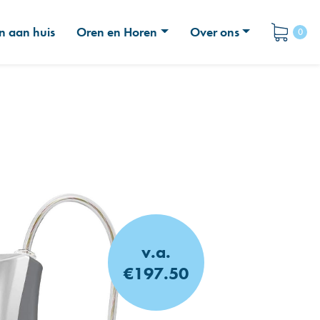
n aan huis
Oren en Horen
Over ons
0
v.a.
€197.50