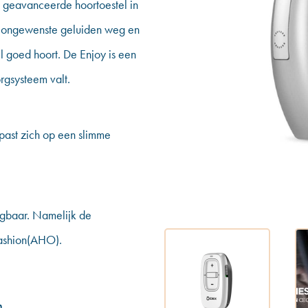
 geavanceerde hoortoestel in
 u ongewenste geluiden weg en
l goed hoort. De Enjoy is een
rgsysteem valt.
 past zich op een slimme
ijgbaar. Namelijk de
Fashion(AHO).
n