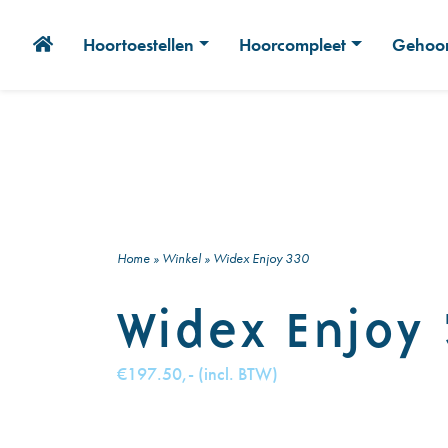
Hoortoestellen
Hoorcompleet
Gehoor
Home
»
Winkel
»
Widex Enjoy 330
Widex Enjoy
€197.50,- (incl. BTW)