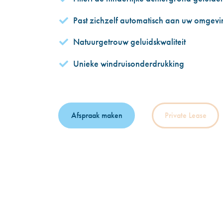
Past zichzelf automatisch aan uw omgev
Natuurgetrouw geluidskwaliteit
Unieke windruisonderdrukking
Afspraak maken
Private Lease