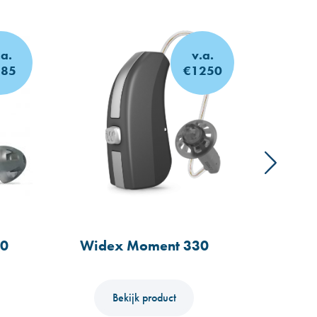
.a.
v.a.
185
€1250
60
Widex Moment 330
Oti
Bekijk product